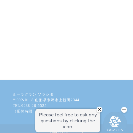
0238-20-5525
メールでの
お問い合わせはこちら
ルーラグラン ソラシタ
〒992-0118 山形県米沢市上新田2344
TEL.0238-20-5525
（受付時間 ８：００から１８：００まで）
ご予約はこちら