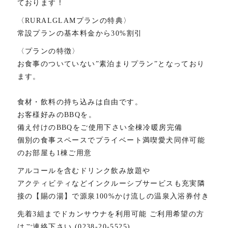
ております！
〈RURALGLAMプランの特典〉︎
常設プランの基本料金から30%割引
〈プランの特徴〉︎
お食事のついていない”素泊まりプラン”となっており
ます。
︎
食材・飲料の持ち込みは自由です。
お客様好みのBBQを。
備え付けのBBQをご使用下さい︎全棟冷暖房完備︎
個別の食事スペースでプライベート満喫︎愛犬同伴可能
のお部屋も1棟ご用意︎
アルコールを含むドリンク飲み放題や
アクティビティなどインクルーシブサービスも充実︎隣
接の【賜の湯】で源泉100%かけ流しの温泉入浴券付き︎
先着3組までドカンサウナを利用可能 ご利用希望の方
はご連絡下さい (0238-20-5525)