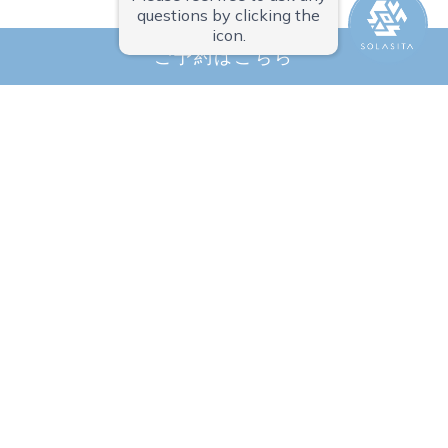
ご予約はこちら
ルーラグラン ソラシタ
〒992-0118 山形県米沢市上新田2344
TEL.0238-20-5525
（受付時間 ８：００から１８：００まで）
ホーム
アクセス・周辺ガイド
最新情報
運営会社
プライバシーポリシー
よくあるご質問
お問い合わせ
宿泊利用
日帰り利用
ご予約