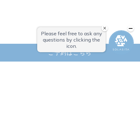
0238-20-5525
メールでの
お問い合わせはこちら
ご予約はこちら
ルーラグラン ソラシタ
〒992-0118 山形県米沢市上新田2344
TEL.0238-20-5525
（受付時間 ８：００から１８：００まで）
ホーム
アクセス・周辺ガイド
最新情報