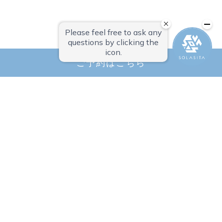
メールでの
お問い合わせはこちら
ご予約はこちら
ルーラグラン ソラシタ
〒992-0118 山形県米沢市上新田2344
TEL.0238-20-5525
（受付時間 ８：００から１８：００まで）
ホーム
アクセス・周辺ガイド
最新情報
運営会社
プライバシーポリシー
よくあるご質問
お問い合わせ
宿泊利用